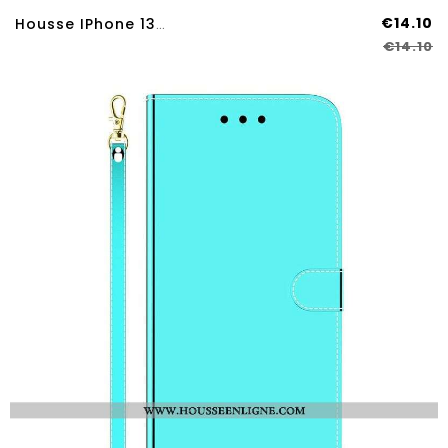
€14.10
Housse IPhone 13 Pro Max Learn To Fly
€14.10