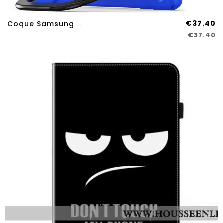
€37.40
Coque Samsung Galaxy Tab S9 FE Plu /S9 Plus/S8 Plus/S7 Plus/S7 FE Multifonctions Support Rotatif Et
€37.40