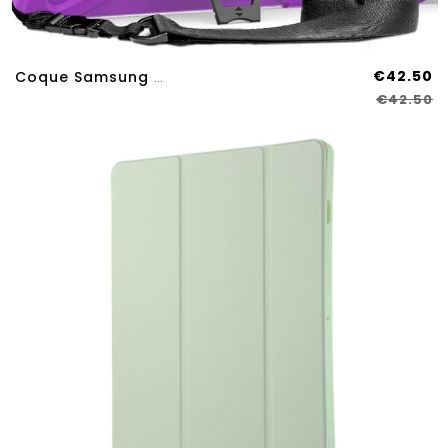
€42.50
Coque Samsung Galaxy Tab S9 FE Plus/S9 Plus/S8 Plus/S7 Plus/S7 FE Ultra Résistante Support Et Bandou
€42.50