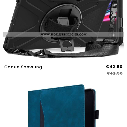
€42.50
Coque Samsung Galaxy Tab S9 FE Plus / S9 Plus / S8 Plus / S7 Plus / S7 FE T730 T735 T736B T736N Sang
€42.50