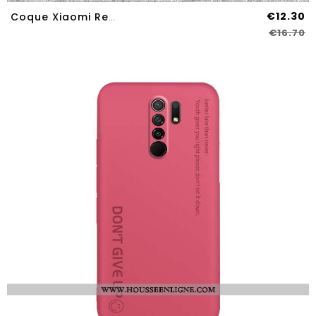
€12.30
Coque Xiaomi Redmi 9 Ultra Légère Fluide Doux Transparent Simple Border Protection Jaune
€16.70