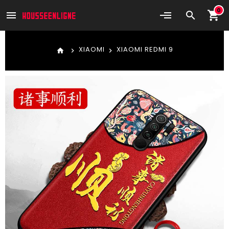
0
shopping_cart
menu
search
XIAOMI
XIAOMI REDMI 9
home