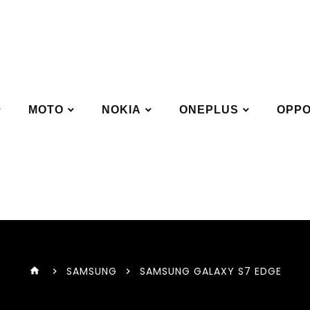
MOTO
NOKIA
ONEPLUS
OPP
SAMSUNG
SAMSUNG GALAXY S7 EDGE
home