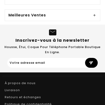
Meilleures Ventes
Inscrivez-vous à la newsletter
Housse, Étui, Coque Pour Téléphone Portable Boutique
En Ligne.
send
À propos de nous
Livraison
Retours et échanges
Politique de confidentialité