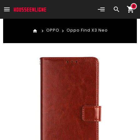
0
shopping_cart
menu
search
OPPO
Oppo Find X3 Neo
home