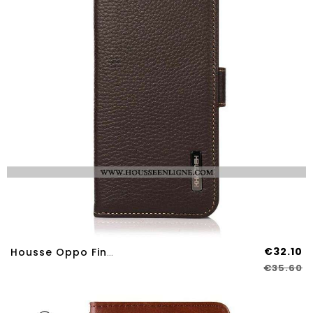
€32.10
Housse Oppo Find X3 Neo Cuir Litchi KHAZNEH RFID
€35.60