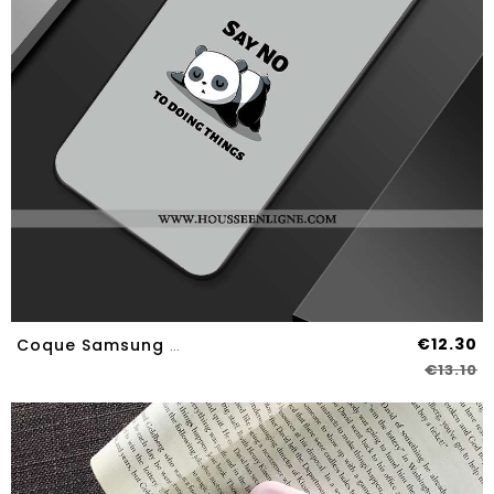
€12.30
Coque Samsung Galaxy A70s Délavé En Daim Dessin Animé Gris Légère Téléphone Portable Net Rouge
€13.10