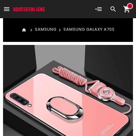
0
shopping_cart
menu
search
SAMSUNG
SAMSUNG GALAXY A70S
home