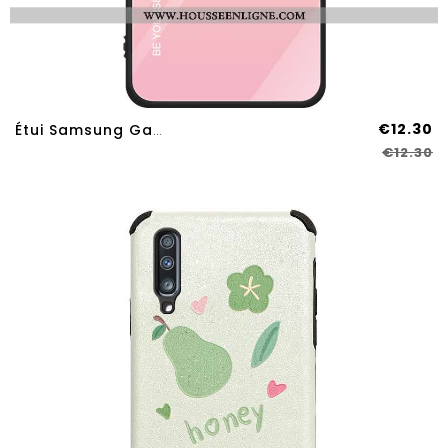
€12.30
Étui Samsung Galaxy A70s Personnalité Tendance Incassable Verre Tout Compris Amoureux Dégradé De Cou
€12.30