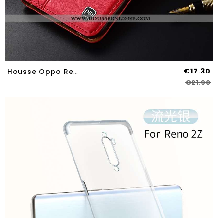
€17.30
Housse Oppo Reno2 Z Cuir Véritable Protection Coque Étui Incassable Téléphone Portable Tout Compris
€21.90