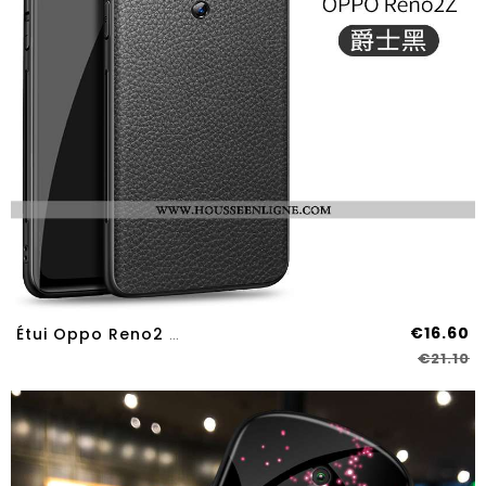
€16.60
Étui Oppo Reno2 Z Modèle Fleurie Protection Litchi Coque Business Téléphone Portable Tout Compris No
€21.10