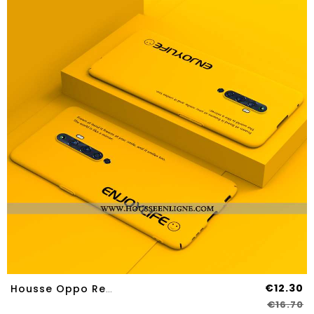
€12.30
Housse Oppo Reno2 Z Légère Protection Délavé En Daim Étui Luxe Difficile Net Rouge Jaune
€16.70