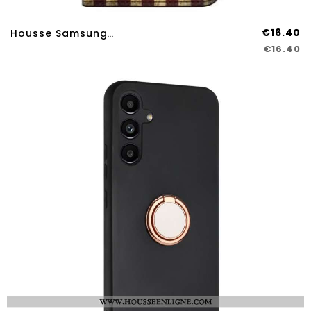
€16.40
Housse Samsung Galaxy A17 4G / 5G / A26 5G Drapeau Américain Vintage
€16.40