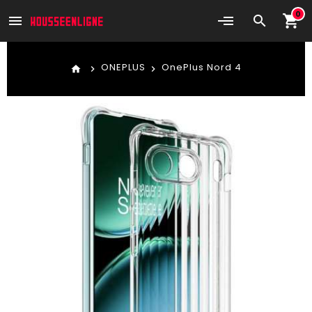
0
shopping_cart
menu
search
ONEPLUS
OnePlus Nord 4
home