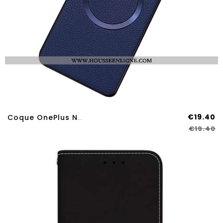
€19.40
Coque OnePlus Nord 4 Simili Cuir Litchi Compatible MagSafe
€19.40