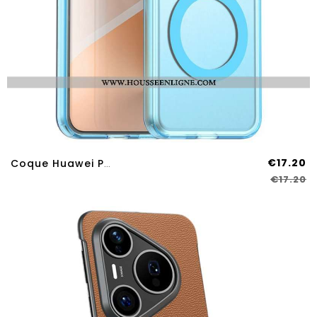
€17.20
Coque Huawei Pura 80 Pro MagSafe Givrée
€17.20