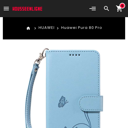
0
shopping_cart
menu
search
HUAWEI
Huawei Pura 80 Pro
home