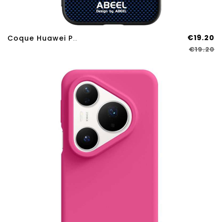
€19.20
Coque Huawei Pura 80 Pro MagSafe Hybride ABEEL
€19.20