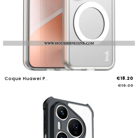
€18.20
Coque Huawei Pura 80 Pro MagSafe IMAK
€18.20