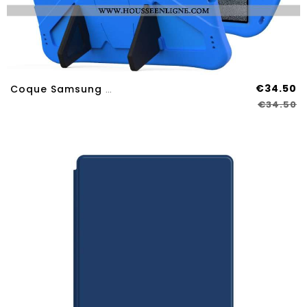
€34.50
Coque Samsung Galaxy Tab S11 Ultra Support Et Poignée
€34.50