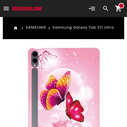
0
shopping_cart
menu
search
SAMSUNG
Samsung Galaxy Tab S11 Ultra
home