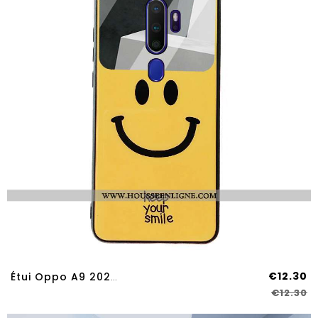
€12.30
Étui Oppo A9 2020 Verre Dessin Animé Fluide Doux Étudiant Téléphone Portable Difficile Jaune
€12.30