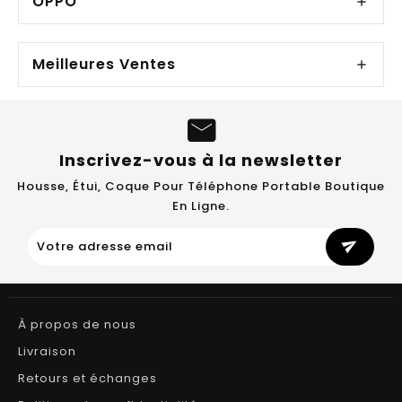
OPPO
Meilleures Ventes
Inscrivez-vous à la newsletter
Housse, Étui, Coque Pour Téléphone Portable Boutique
En Ligne.
send
À propos de nous
Livraison
Retours et échanges