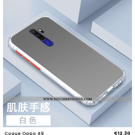
€12.30
Coque Oppo A9 2020 Fluide Doux Silicone Tout Compris Délavé En Daim Simple Étui Blanche