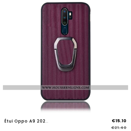
€15.10
Étui Oppo A9 2020 Cuir Véritable Protection Coque Support Couvercle Arrière Dégradé Violet
€21.40