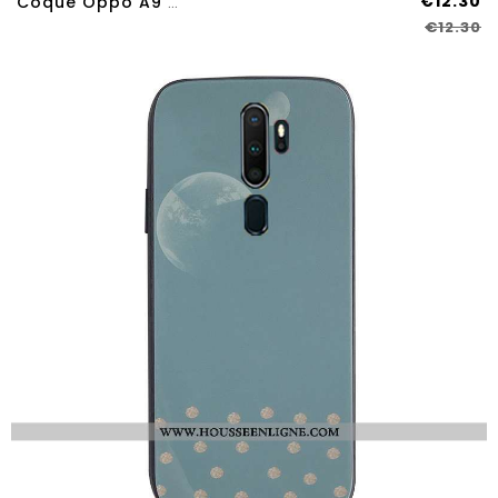
€12.30
Coque Oppo A9 2020 Protection Support Épaissir Noir Étui Incassable
€12.30