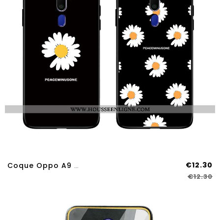
€12.30
Coque Oppo A9 2020 Fluide Doux Silicone Amoureux Incassable Noir Téléphone Portable
€12.30