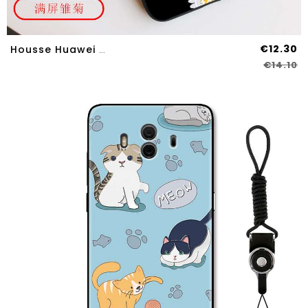
€12.30
Housse Huawei Mate 10 Créatif Gaufrage Téléphone Portable Net Rouge Petite Marguerite Étui Tendance
€14.10