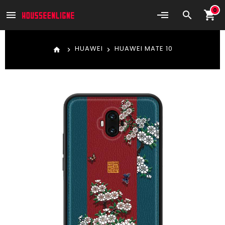
0
shopping_cart
menu
search
HUAWEI
HUAWEI MATE 10
home