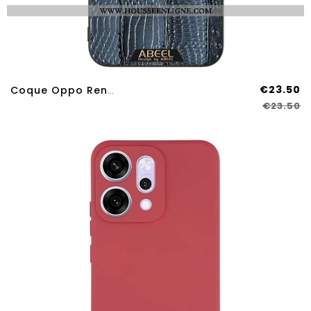
€23.50
Coque Oppo Reno 14 Pro 5G Compatible MagSafe ABEEL
€23.50