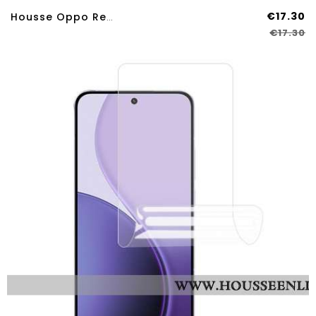
€17.30
Housse Oppo Reno 14 Pro 5G Texture Litchi À Lanière
€17.30