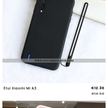
€12.30
Étui Xiaomi Mi A3 Silicone Protection Délavé En Daim Incassable Ornements Suspendus Simple Noir
€14.50