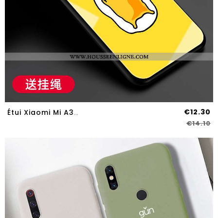
€12.30
Étui Xiaomi Mi A3 Protection Verre Silicone Petit Incassable Tendance Difficile Jaune
€14.10