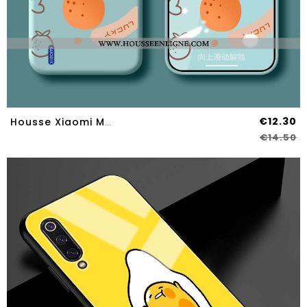
€12.30
Housse Xiaomi Mi A3 Tendance Fluide Doux Étui Silicone Personnalisé Modèle Incassable Bleu
€14.50