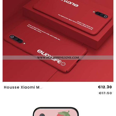
€12.30
Housse Xiaomi Mi A3 Créatif Tendance Petit Étui Net Rouge Personnalité Délavé En Daim
€17.50