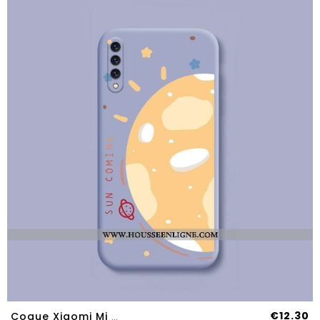
€12.30
Coque Xiaomi Mi A3 Créatif Dessin Animé Fluide Doux Simple Petit Tendance Charmant Gris