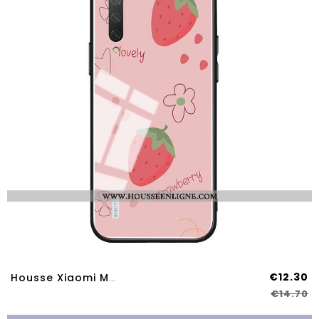
€12.30
Housse Xiaomi Mi A3 Fluide Doux Silicone Fraise Frais Coque Protection Personnalisé Rose
€14.70