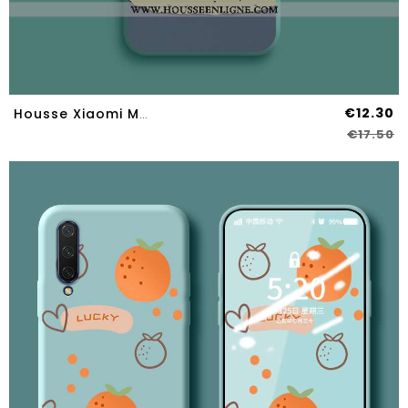
€12.30
Housse Xiaomi Mi A3 Dessin Animé Charmant Silicone Créatif Personnalité Ultra Chat Verte
€17.50