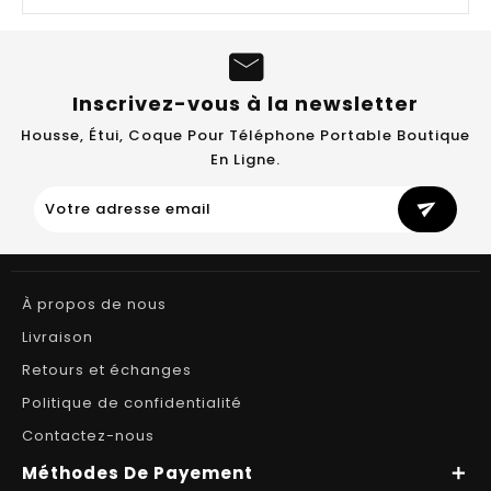
Inscrivez-vous à la newsletter
Housse, Étui, Coque Pour Téléphone Portable Boutique
En Ligne.
send
À propos de nous
Livraison
Retours et échanges
Politique de confidentialité
Contactez-nous
Méthodes De Payement