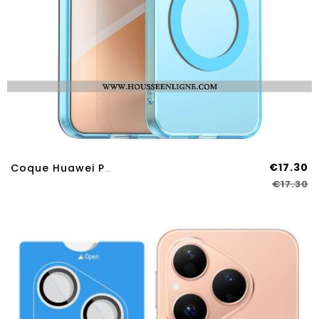
€17.30
Coque Huawei Pura 80 MagSafe Givrée
€17.30