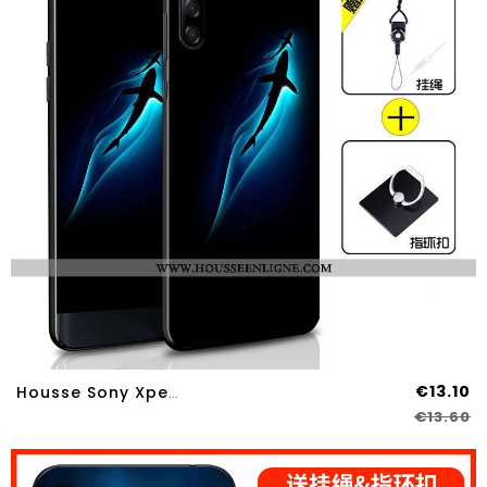
€13.10
Housse Sony Xperia L4 Protection Tendance Fluide Doux Incassable Étui Bleu Marin Téléphone Portable
€13.60