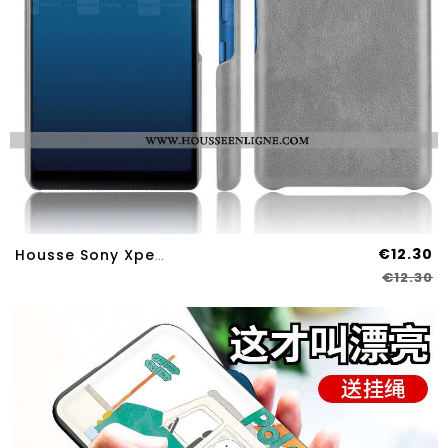
€12.30
Housse Sony Xperia L4 Protection Délavé En Daim Étui Incassable Gris Difficile Coque
€12.30