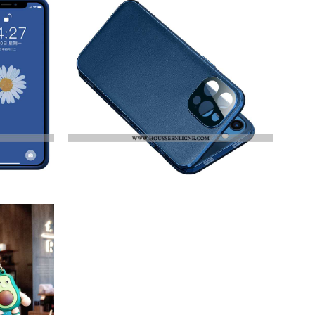
47.50
€27.10
22.40
€22.40
Housse IPhone 12 Pro Max Métal Verre Ultra Protection Étui Nouveau Cuir Bleu
34.50
€35.30