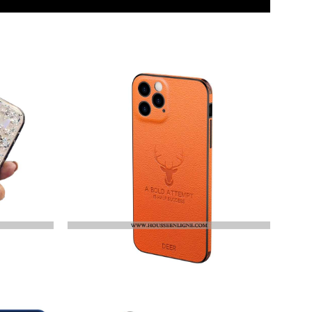
28.30
€18.00
Housse IPhone 12 Pro Max Légère Cuir Qualité Amoureux Simple Créatif Véritable Silicone Orange