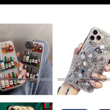
€12.30
€
Étui IPhone 12 Pro Max Ultra Tendance Incassable Coque Créatif Net Rouge Blanche
Étui IPhone 12 Pro Max Tendance Silicone Quicksand Argent Incassable Mini Créatif