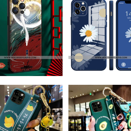
€12.30
€
€13.90
€
Coque IPhone 12 Pro Max Personnalité Créatif Luxe Tout Compris Nouveau Style Chinois Rouge
Coque IPhone 12 Pro Max Légère Protection Amoureux Tout Compris Ultra Téléphone Portable Bleu
€22.60
€