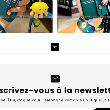
€
€12.30
Coque IPhone 12 Pro Max Protection Personnalité Silicone Vert Luxe Tendance Fluide Doux Verte
Housse IPhone 12 Pro Max Tendance Silicone Étui Téléphone Portable Tout Compris Protection Citron Bl
€18.00
scrivez-vous à la newslet
se, Étui, Coque Pour Téléphone Portable Boutique En L