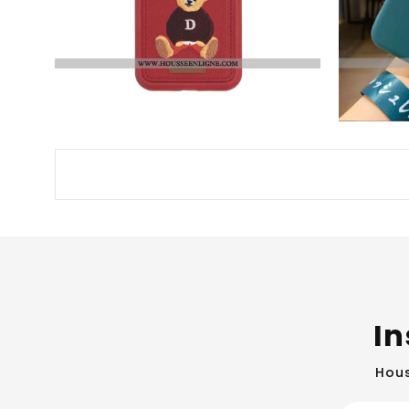
€34.30
Housse IPhone 12 Pro Max Cuir Charmant Britanique Vert Foncé Amoureux Téléphone Portable Carte Rouge
€37.10
In
Hous