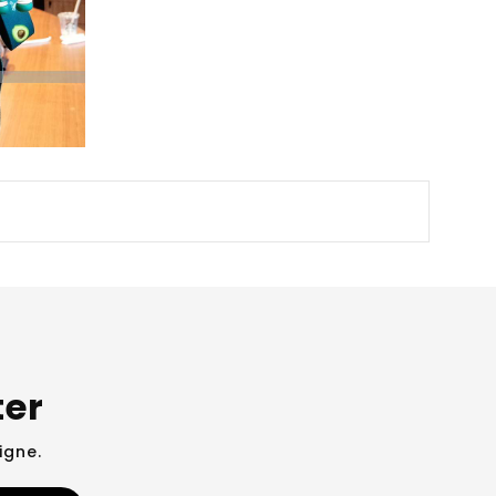
12.50
€18.00
ter
igne.