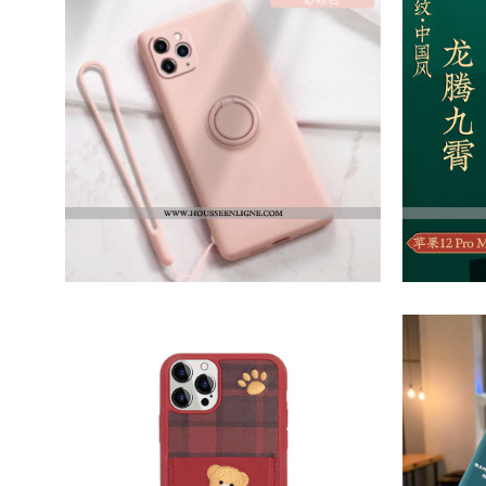
€47.40
€21.00
Coque IPhone 12 Pro Max Ultra Légère Anneau Support Rose Personnalité Tout Compris
€32.90