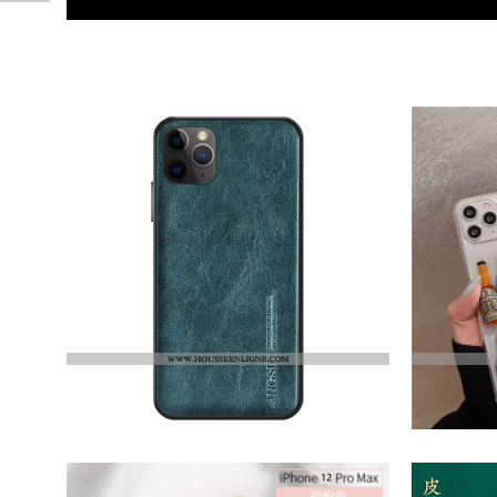
iPhone iPhone 12 Pro Max
€25.40
Coque IPhone 12 Pro Max Personnalité Cuir Véritable Bovins Étui Bleu Cuir Incassable